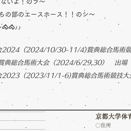
しないよ！のラ〜
うちの部のエースホース！！のシ〜
🐴♪♪
024（2024/10/30-11/4)賞典総合馬
典総合馬術大会（2024/6/29,30） 出場
会2023（2023/11/1-6)賞典総合馬術競技
京都大学体
〇住所