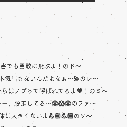
障害でも勇敢に飛ぶよ！のド〜
本気出さないんだよなぁ〜💫のレ〜
らはノブって呼ばれてるよ🧡！のミ〜
ー、脱走してる〜😱😱😱のファ〜
は大きくないよ💪🏾💪🏾のソ〜