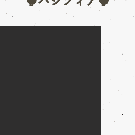
🐓パシフィア🐓