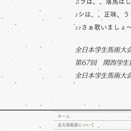
♫ラは、、落馬は
♪シは、、正味、
♪♪さぁ歌いましょ〜
全日本学生馬術大会2
第67回 関西学生賞
全日本学生
​馬術大
ホーム
京大馬術部について