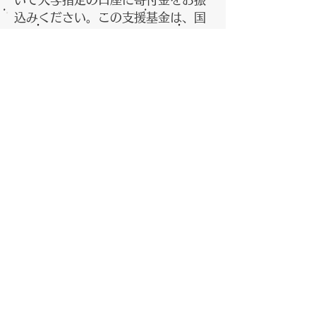
込みください。この支援基金は、国
立大学法人京都大学に対する寄附と
いう形をとりますので、税制上の優
遇措置を受けることができま
​す。支
援基金について詳しくは下記に記載
されております。
支援基金方法
⑶
京大馬術部基金
​
​こちらの寄付も京都大学への寄付となります
ので、税制上の優遇措置を受けることが出来ま
す。また、下記のwebサイトから振込いただけ
ます。
馬術部基金に寄付をする